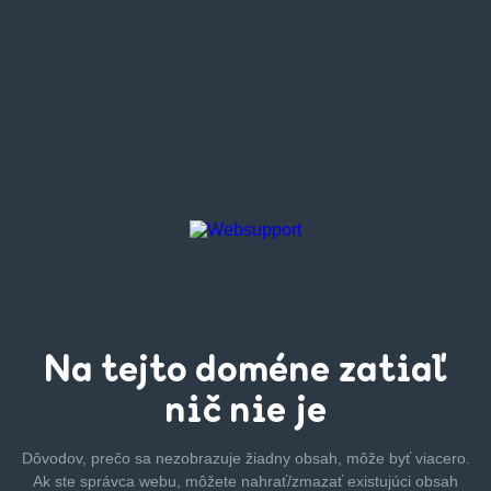
Na tejto
doméne zatiaľ
nič nie je
Dôvodov, prečo sa nezobrazuje žiadny obsah, môže byť
viacero.
Ak ste správca webu, môžete nahrať/zmazať
existujúci obsah